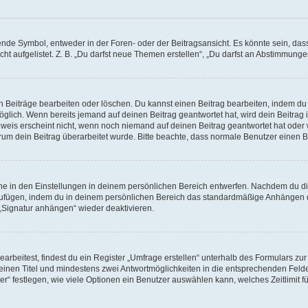
e Symbol, entweder in der Foren- oder der Beitragsansicht. Es könnte sein, dass e
ht aufgelistet. Z. B. „Du darfst neue Themen erstellen“, „Du darfst an Abstimmung
n Beiträge bearbeiten oder löschen. Du kannst einen Beitrag bearbeiten, indem du
möglich. Wenn bereits jemand auf deinen Beitrag geantwortet hat, wird dein Beitra
nweis erscheint nicht, wenn noch niemand auf deinen Beitrag geantwortet hat oder 
 warum dein Beitrag überarbeitet wurde. Bitte beachte, dass normale Benutzer einen
e in den Einstellungen in deinem persönlichen Bereich entwerfen. Nachdem du die 
zufügen, indem du in deinem persönlichen Bereich das standardmäßige Anhängen d
 „Signatur anhängen“ wieder deaktivieren.
beitest, findest du ein Register „Umfrage erstellen“ unterhalb des Formulars zur 
t einen Titel und mindestens zwei Antwortmöglichkeiten in die entsprechenden Felde
r“ festlegen, wie viele Optionen ein Benutzer auswählen kann, welches Zeitlimit fü