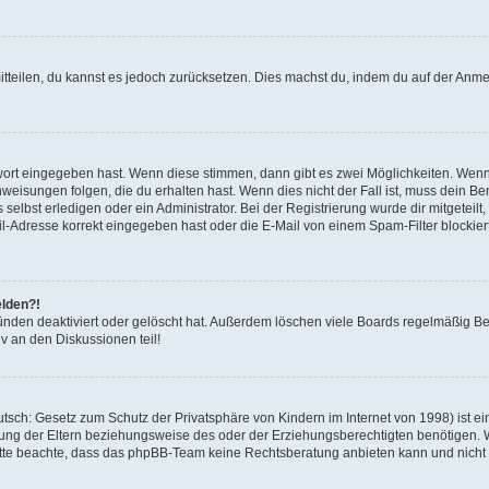
mitteilen, du kannst es jedoch zurücksetzen. Dies machst du, indem du auf der Anm
swort eingegeben hast. Wenn diese stimmen, dann gibt es zwei Möglichkeiten. Wen
eisungen folgen, die du erhalten hast. Wenn dies nicht der Fall ist, muss dein Ben
lbst erledigen oder ein Administrator. Bei der Registrierung wurde dir mitgeteilt, 
-Adresse korrekt eingegeben hast oder die E-Mail von einem Spam-Filter blockiert
elden?!
nden deaktiviert oder gelöscht hat. Außerdem löschen viele Boards regelmäßig Ben
v an den Diskussionen teil!
sch: Gesetz zum Schutz der Privatsphäre von Kindern im Internet von 1998) ist ei
ng der Eltern beziehungsweise des oder der Erziehungsberechtigten benötigen. Wenn
. Bitte beachte, dass das phpBB-Team keine Rechtsberatung anbieten kann und nicht d