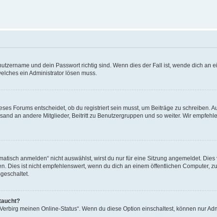
utzername und dein Passwort richtig sind. Wenn dies der Fall ist, wende dich an ei
welches ein Administrator lösen muss.
es Forums entscheidet, ob du registriert sein musst, um Beiträge zu schreiben. Auf j
sand an andere Mitglieder, Beitritt zu Benutzergruppen und so weiter. Wir empfehlen 
isch anmelden“ nicht auswählst, wirst du nur für eine Sitzung angemeldet. Dies 
Dies ist nicht empfehlenswert, wenn du dich an einem öffentlichen Computer, zum 
geschaltet.
taucht?
 „Verbirg meinen Online-Status“. Wenn du diese Option einschaltest, können nur Ad