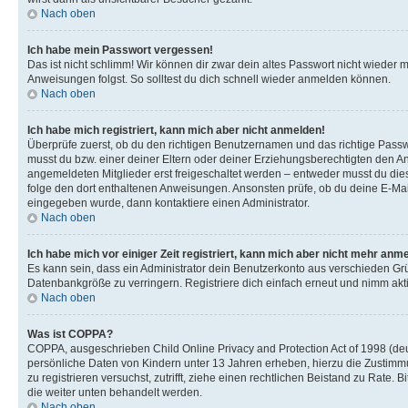
Nach oben
Ich habe mein Passwort vergessen!
Das ist nicht schlimm! Wir können dir zwar dein altes Passwort nicht wieder 
Anweisungen folgst. So solltest du dich schnell wieder anmelden können.
Nach oben
Ich habe mich registriert, kann mich aber nicht anmelden!
Überprüfe zuerst, ob du den richtigen Benutzernamen und das richtige Pas
musst du bzw. einer deiner Eltern oder deiner Erziehungsberechtigten den Anw
angemeldeten Mitglieder erst freigeschaltet werden – entweder musst du dies se
folge den dort enthaltenen Anweisungen. Ansonsten prüfe, ob du deine E-Mail
eingegeben wurde, dann kontaktiere einen Administrator.
Nach oben
Ich habe mich vor einiger Zeit registriert, kann mich aber nicht mehr anm
Es kann sein, dass ein Administrator dein Benutzerkonto aus verschieden Grü
Datenbankgröße zu verringern. Registriere dich einfach erneut und nimm akti
Nach oben
Was ist COPPA?
COPPA, ausgeschrieben Child Online Privacy and Protection Act of 1998 (deut
persönliche Daten von Kindern unter 13 Jahren erheben, hierzu die Zustimmu
zu registrieren versuchst, zutrifft, ziehe einen rechtlichen Beistand zu Rate
die weiter unten behandelt werden.
Nach oben