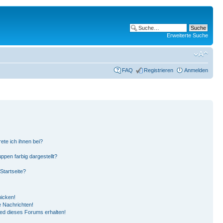
Erweiterte Suche
FAQ
Registrieren
Anmelden
ete ich ihnen bei?
pen farbig dargestellt?
Startseite?
hicken!
 Nachrichten!
ied dieses Forums erhalten!