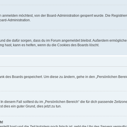
h anmelden möchtest, von der Board-Administration gesperrt wurde. Die Registrie
ard-Administration.
t und die dafür sorgen, dass du im Forum angemeldet bleibst. Außerdem ermögliche
ng hast, kann es helfen, wenn du die Cookies des Boards löscht.
bank des Boards gespeichert. Um diese zu ändern, gehe in den „Persönlichen Bereic
In diesem Fall solltest du im „Persönlichen Bereich“ die für dich passende Zeitzone 
t dies ein guter Grund, dies jetzt zu tun.
h!
estellt hast und die Zeit trotzdem noch falsch ist, geht die Uhr des Servers vermutl