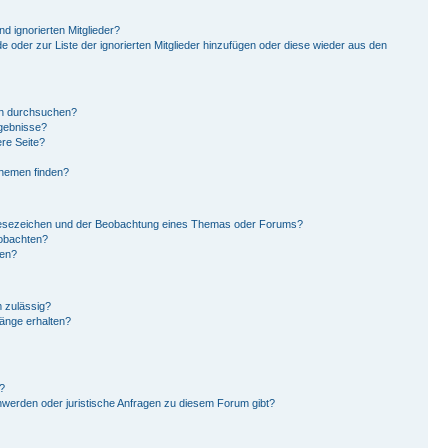
d ignorierten Mitglieder?
de oder zur Liste der ignorierten Mitglieder hinzufügen oder diese wieder aus den
en durchsuchen?
rgebnisse?
re Seite?
Themen finden?
Lesezeichen und der Beobachtung eines Themas oder Forums?
eobachten?
gen?
 zulässig?
hänge erhalten?
?
hwerden oder juristische Anfragen zu diesem Forum gibt?