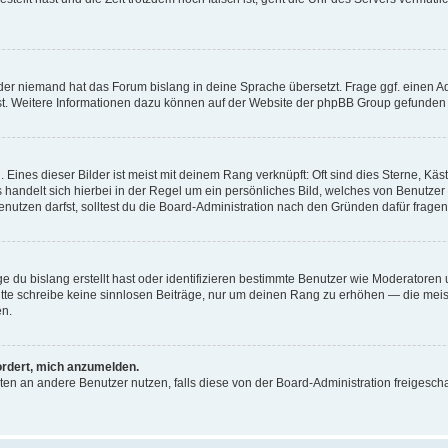
der niemand hat das Forum bislang in deine Sprache übersetzt. Frage ggf. einen Adm
est. Weitere Informationen dazu können auf der Website der phpBB Group gefunden
Eines dieser Bilder ist meist mit deinem Rang verknüpft: Oft sind dies Sterne, Kä
s handelt sich hierbei in der Regel um ein persönliches Bild, welches von Benutzer
utzen darfst, solltest du die Board-Administration nach den Gründen dafür fragen
e du bislang erstellt hast oder identifizieren bestimmte Benutzer wie Moderatore
 Bitte schreibe keine sinnlosen Beiträge, nur um deinen Rang zu erhöhen — die mei
en.
ordert, mich anzumelden.
ichten an andere Benutzer nutzen, falls diese von der Board-Administration freige