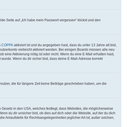
elde-Seite auf „Ich habe mein Passwort vergessen“ klickst und den
n
COPPA
aktiviert ist und du angegeben hast, dass du unter 13 Jahre alt bist,
utzerkonto vielleicht aktiviert werden. Bei einigen Boards müssen alle neu
ob eine Aktivierung nötig ist oder nicht. Wenn du eine E-Mail erhalten hast,
 wurde. Wenn du dir sicher bist, dass deine E-Mail-Adresse korrekt
utzer, die für längere Zeit keine Beiträge geschrieben haben, um die
n Gesetz in den USA, welches festlegt, dass Websites, die möglicherweise
 du dir unsicher bist, ob dies auf dich oder die Website, auf der du dich
ie Anlaufstelle für Rechtsangelegenheiten jeglicher Art ist; außer solchen,