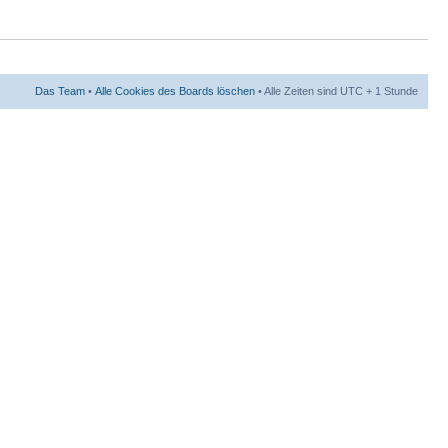
Das Team
•
Alle Cookies des Boards löschen
• Alle Zeiten sind UTC + 1 Stunde