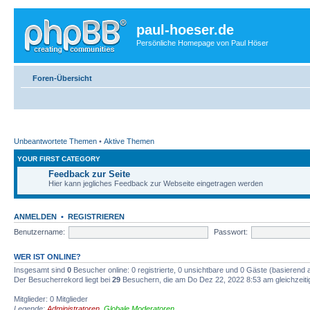
paul-hoeser.de
Persönliche Homepage von Paul Höser
Foren-Übersicht
Unbeantwortete Themen
•
Aktive Themen
YOUR FIRST CATEGORY
Feedback zur Seite
Hier kann jegliches Feedback zur Webseite eingetragen werden
ANMELDEN
•
REGISTRIEREN
Benutzername:
Passwort:
WER IST ONLINE?
Insgesamt sind
0
Besucher online: 0 registrierte, 0 unsichtbare und 0 Gäste (basierend 
Der Besucherrekord liegt bei
29
Besuchern, die am Do Dez 22, 2022 8:53 am gleichzeitig
Mitglieder: 0 Mitglieder
Legende:
Administratoren
,
Globale Moderatoren