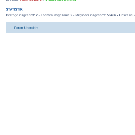
STATISTIK
Beiträge insgesamt:
2
• Themen insgesamt:
2
• Mitglieder insgesamt:
56466
• Unser neue
Foren-Übersicht