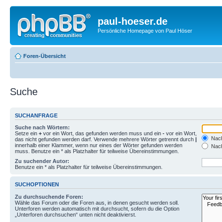
paul-hoeser.de
Persönliche Homepage von Paul Höser
Foren-Übersicht
Suche
SUCHANFRAGE
Suche nach Wörtern:
Setze ein
+
vor ein Wort, das gefunden werden muss und ein
-
vor ein Wort,
Nach
das nicht gefunden werden darf. Verwende mehrere Wörter getrennt durch
|
innerhalb einer Klammer, wenn nur eines der Wörter gefunden werden
Nach
muss. Benutze ein * als Platzhalter für teilweise Übereinstimmungen.
Zu suchender Autor:
Benutze ein * als Platzhalter für teilweise Übereinstimmungen.
SUCHOPTIONEN
Zu durchsuchende Foren:
Wähle das Forum oder die Foren aus, in denen gesucht werden soll.
Unterforen werden automatisch mit durchsucht, sofern du die Option
„Unterforen durchsuchen“ unten nicht deaktivierst.