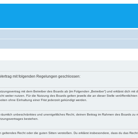
n Vertrag mit folgenden Regelungen geschlossen:
 Nutzungsvertrag mit dem Betreiber des Boards ab (im Folgenden „Betreiber“) und erklärst dich m
ht weiter nutzen. Für die Nutzung des Boards gelten jeweils die an dieser Stelle veröffentlichte
iten ohne Einhaltung einer Frist jederzeit gekündigt werden.
 und räumlich unbeschränktes und unentgeltliches Recht, deinen Beitrag im Rahmen des Boards zu 
utzungsvertrages bestehen.
egen geltendes Recht oder die guten Sitten verstoßen. Du erklärst insbesondere, dass du das Recht