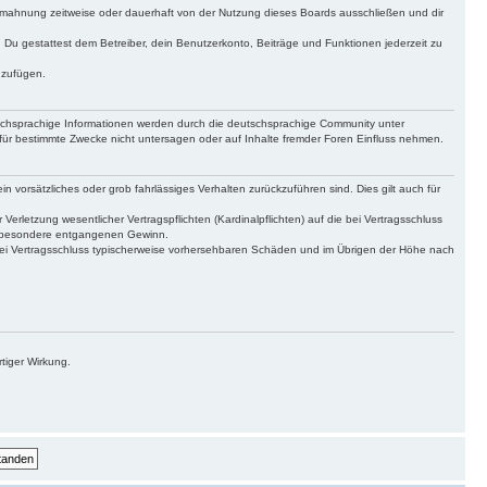
bmahnung zeitweise oder dauerhaft von der Nutzung dieses Boards ausschließen und dir
t. Du gestattest dem Betreiber, dein Benutzerkonto, Beiträge und Funktionen jederzeit zu
uzufügen.
tschsprachige Informationen werden durch die deutschsprachige Community unter
für bestimmte Zwecke nicht untersagen oder auf Inhalte fremder Foren Einfluss nehmen.
n vorsätzliches oder grob fahrlässiges Verhalten zurückzuführen sind. Dies gilt auch für
letzung wesentlicher Vertragspflichten (Kardinalpflichten) auf die bei Vertragsschluss
insbesondere entgangenen Gewinn.
bei Vertragsschluss typischerweise vorhersehbaren Schäden und im Übrigen der Höhe nach
tiger Wirkung.