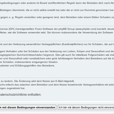
ngsbedingungen oder anderer im Board veröffentlichten Regeln kann der Betreiber dich nach A
Beiträgen übernimmt, die er nicht selbst erstellt hat oder die er nicht zur Kenntnis genommen ha
e gegen o. g. Regeln verstoßen oder geeignet sind, dem Betreiber oder einem Dritten Schaden z
 License (GPL) bereitgestellten Foren-Software der phpBB Group (www.phpbb.com) handelt; deu
 Weise, wie die Software verwendet wird. Sie können insbesondere die Verwendung der Software 
nd der Verletzung wesentlicher Vertragspflichten (Kardinalpflichten) nur für Schäden, die auf ei
igem Verhalten oder bei Schäden aus der Verletzung von Leben, Körper und Gesundheit und der Ver
ragstypischen Durchschnittsschäden begrenzt. Dies gilt auch für mittelbare Folgeschäden wie 
er und Gesundheit oder vorsätzlichem oder grob fahrlässigem Verhalten des Betreibers auf die 
elbare Schäden, insbesondere entgangenen Gewinn.
rbeiter und Erfüllungsgehilfen des Betreibers.
 zu ändern. Die Änderung wird dem Nutzer per E-Mail mitgeteilt.
uchs erlischt das zwischen dem Betreiber und dem Nutzer bestehende Vertragsverhältnis mit sofor
ungen zugestimmt hat.
tenschutzrichtlinie enthalten.