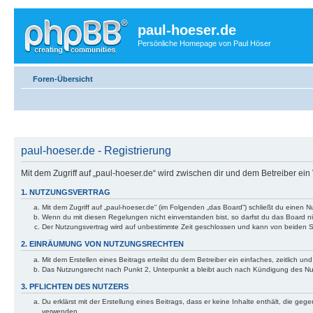
paul-hoeser.de
Persönliche Homepage von Paul Höser
Foren-Übersicht
paul-hoeser.de - Registrierung
Mit dem Zugriff auf „paul-hoeser.de“ wird zwischen dir und dem Betreiber ei
1. NUTZUNGSVERTRAG
Mit dem Zugriff auf „paul-hoeser.de“ (im Folgenden „das Board“) schließt du einen
Wenn du mit diesen Regelungen nicht einverstanden bist, so darfst du das Board nic
Der Nutzungsvertrag wird auf unbestimmte Zeit geschlossen und kann von beiden Se
2. EINRÄUMUNG VON NUTZUNGSRECHTEN
Mit dem Erstellen eines Beitrags erteilst du dem Betreiber ein einfaches, zeitlich
Das Nutzungsrecht nach Punkt 2, Unterpunkt a bleibt auch nach Kündigung des N
3. PFLICHTEN DES NUTZERS
Du erklärst mit der Erstellung eines Beitrags, dass er keine Inhalte enthält, die g
verwenden.