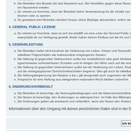
Der Betreiber des Boards übt das Hausrecht aus. Bei Verstößen gegen diese Nutzu
ein Hausverbot erteilen.
Du nimmst zur Kenntnis, dass der Betreiber keine Verantwortung für die Inhalte von 
löschen oder zu sperren.
Du gestattest dem Betreiber darüber hinaus, deine Beiträge abzuändern, sofern si
4. GENERAL PUBLIC LICENSE
Du nimmst zur Kenntnis, dass es sich bei phpBB um eine unter der General Public
www.phpbb.de zur Verfügung gestellt. Beide haben keinen Einfluss auf die Art und
5. GEWÄHRLEISTUNG
Der Betreiber haftet mit Ausnahme der Verletzung von Leben, Körper und Gesundheit u
mittelbare Folgeschäden wie insbesondere entgangenen Gewinn.
Die Haftung ist gegenüber Verbrauchern außer bei vorsätzlichem oder grob fahrläss
typischerweise vorhersehbaren Schäden und im übrigen der Höhe nach auf die vert
Die Haftung ist gegenüber Unternehmern außer bei der Verletzung von Leben, Körp
auf die vertragstypischen Durchschnittsschäden begrenzt. Dies gilt auch für mitt
Die Haftungsbegrenzung der Absätze a bis c gilt sinngemäß auch zugunsten der Mita
Ansprüche für eine Haftung aus zwingendem nationalem Recht bleiben unberührt.
6. ÄNDERUNGSVORBEHALT
Der Betreiber ist berechtigt, die Nutzungsbedingungen und die Datenschutzrichtlinie
Der Nutzer ist berechtigt, den Änderungen zu widersprechen. Im Falle des Widerspr
Die Änderungen gelten als anerkannt und verbindlich, wenn der Nutzer den Änder
Informationen über den Umgang mit deinen persönlichen Daten sind in der Da